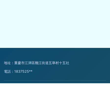
地址：重慶市江津區幾江街道五舉村十五社
電話：1837525**
Copyright © 2026
www.filmgoer.cn
套裝門
重慶輝越家具有限
公司
套裝門
版權所有
Sitemap