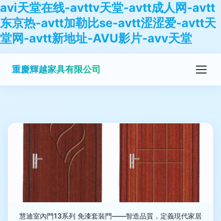
avi天堂在线-avttv天堂-avtt成人网-avtt
东京热-avtt加勒比se-avtt涩涩爱-avtt天
堂网-avtt新地址-AVU影片-avv天堂
重慶輝越家具有限公司
慧迪室內門13系列 免漆套裝門——智造品質，定義現代家居